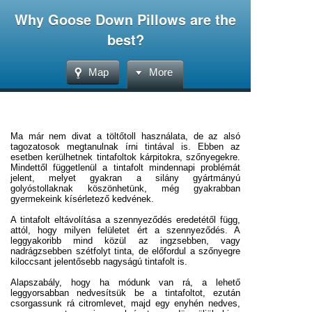
Why Goose Down Pillows are the
best?
Map
More
Ma már nem divat a töltőtoll használata, de az alsó
tagozatosok megtanulnak írni tintával is. Ebben az
esetben kerülhetnek tintafoltok kárpitokra, szőnyegekre.
Mindettől függetlenül a tintafolt mindennapi problémát
jelent, melyet gyakran a silány gyártmányú
golyóstollaknak köszönhetünk, még gyakrabban
gyermekeink kísérletező kedvének.
A tintafolt eltávolítása a szennyeződés eredetétől függ,
attól, hogy milyen felületet ért a szennyeződés. A
leggyakoribb mind közül az ingzsebben, vagy
nadrágzsebben szétfolyt tinta, de előfordul a szőnyegre
kiloccsant jelentősebb nagyságú tintafolt is.
Alapszabály, hogy ha módunk van rá, a lehető
leggyorsabban nedvesítsük be a tintafoltot, ezután
csorgassunk rá citromlevet, majd egy enyhén nedves,