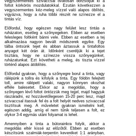
vegyszermentes szivaccsal óvatosan dörzsöljük ki a
foltot körkörös mozdulatokkal. Ezután következzen a
vegyszermentes kéz-meleg vízzel való alapos öblítés,
vigyázva, hogy a ruha többi részét ne színezze el a
tintás víz.
Előfordul, hogy egészen nagy felület lesz tintás a
ruházaton, esetleg a szőnyegeken. Ebben az esetben
felesleges foltként bánni vele. Ebben az esetben a tej
alkalmazása nagyon bevált módszerek egyike. Egy
tálba öntsünk tejet és abban áztassuk a tintafoltos
anyagot két órán át. Időnként cseréljük ki a tejet
tisztára, hogy ne színezze vissza szőnyegünket,
ruházatunkat. Ezt követheti a meleg, és tiszta vízzel
történő alapos átöblítés.
Előfordul gyakran, hogy a szőnyegre borul a tinta, vagy
rálépünk a tollra és kifolyik a tinta. Egy földön felejtett
toll, amire rálépett valaki, nagyon könnyen okozhat
efféle balesetet. Ekkor az a megoldás, hogy a
szőnyegen lévő foltot öntözzük meg tejjel, majd hagyjuk
rászáradni, ez hozzávetőlegesen 15-20 perc lesz, majd
szivaccsal itassuk fel és a folt helyét nedves szivaccsal
tisztítsuk meg. A műveletet gyakran ismételni kell,
egészen addig, amíg el nem tűnik teljesen a folt, ez
olykor 3-4 egymás utáni folyamat is lehet.
Amennyiben a tinta a bútorainkra folyik, akkor a
megoldás eltér kissé az előzőtől. Ebben az esetben
készítsünk szalmiák-terpentin keveréket 1:1 arányban,