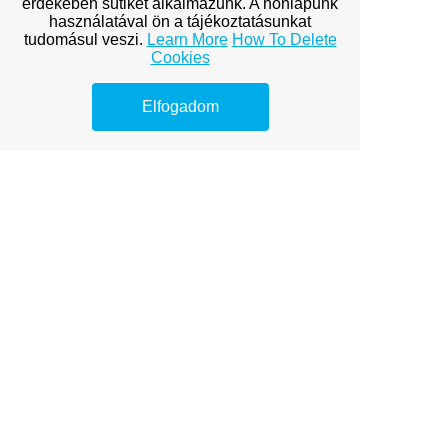
érdekében sütiket alkalmazunk. A honlapunk
Services
használatával ön a tájékoztatásunkat
tudomásul veszi.
Learn More
How To Delete
Explore premium link-building
Cookies
options to boost your online
visibility.
Elfogadom
AI SEO ügynök és kulcsszók
AI SEO ügynök változása
AI SEO kisvállalkozásoknak
SEO árak és tényezők
Gyógyászati eszköz webshop
Keresőmarketing ügynökség
tippek
Exkluzív hírek online
Hírek olvasóknak és cikkek
Fogorvosi látogatás Sopronban