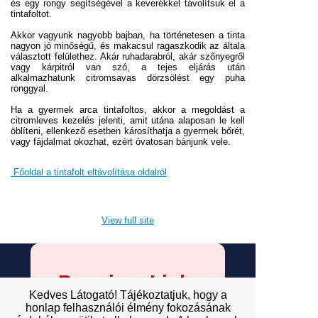
és egy rongy segítségével a keverékkel távolítsuk el a
tintafoltot.
Akkor vagyunk nagyobb bajban, ha történetesen a tinta
nagyon jó minőségű, és makacsul ragaszkodik az általa
választott felülethez. Akár ruhadarabról, akár szőnyegről
vagy kárpitról van szó, a tejes eljárás után
alkalmazhatunk citromsavas dörzsölést egy puha
ronggyal.
Ha a gyermek arca tintafoltos, akkor a megoldást a
citromleves kezelés jelenti, amit utána alaposan le kell
öblíteni, ellenkező esetben károsíthatja a gyermek bőrét,
vagy fájdalmat okozhat, ezért óvatosan bánjunk vele.
Főoldal a tintafolt eltávolítása oldalról
View full site
Premium Link-
Kedves Látogató! Tájékoztatjuk, hogy a
Building
honlap felhasználói élmény fokozásának