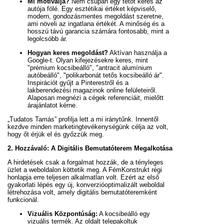
Mi motiválja?
Nem csupán egy tetőt keres az
autója fölé. Egy esztétikai értéket képviselő,
modern, gondozásmentes megoldást szeretne,
ami növeli az ingatlana értékét. A minőség és a
hosszú távú garancia számára fontosabb, mint a
legolcsóbb ár.
Hogyan keres megoldást?
Aktívan használja a
Google-t. Olyan kifejezésekre keres, mint
"prémium kocsibeálló", "antracit alumínium
autóbeálló", "polikarbonát tetős kocsibeálló ár".
Inspirációt gyűjt a Pinterestről és a
lakberendezési magazinok online felületeiről.
Alaposan megnézi a cégek referenciáit, mielőtt
árajánlatot kérne.
„Tudatos Tamás” profilja lett a mi iránytűnk. Innentől
kezdve minden marketingtevékenységünk célja az volt,
hogy őt érjük el és győzzük meg.
2. Hozzávaló: A Digitális Bemutatóterem Megalkotása
A hirdetések csak a forgalmat hozzák, de a tényleges
üzlet a weboldalon köttetik meg. A FémKonstrukt régi
honlapja erre teljesen alkalmatlan volt. Ezért az első
gyakorlati lépés egy új, konverzióoptimalizált weboldal
létrehozása volt, amely digitális bemutatóteremként
funkcionál.
Vizuális Központúság:
A kocsibeálló egy
vizuális termék. Az oldalt telepakoltuk