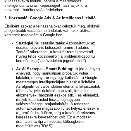
kulcsszavakra lövünk, hanem a mesterséges
intelligencia tanulási képességeit használjuk ki a
maximális hatékonyság érdekében.
3. Hozzávaló: Google Ads & Az Intelligens Licitáló
Elsőként azokat a felhasználókat céloztuk meg, akiknek
a legerősebb vásárlási szándékuk van: akik aktívan
keresnek megoldást a Google-ben.
Stratégiai Kulcsszókutatás:
Azonosítottuk az
összes releváns kulcsszót, amire „Tudatos
Tamás” rákereshet, a konkrét terméknevektől
("üveg tetős kocsibeálló") a problémaközpontú
keresésekig ("autóvédelem jégeső ellen").
Az AI Szerepe – Smart Bidding:
Itt jön a lényeg.
Ahelyett, hogy manuálisan próbáltuk volna
kitalálni, mennyit ér egy-egy kattintás, a Google
mesterséges intelligenciájára bíztuk a licitálást.
Az algoritmus valós időben elemzi a felhasználók
több száz jelét (lokáció, napszak, keresési
előzmények, használt eszköz stb.), és előrejelzi,
melyik kattintásból lesz a legnagyobb
valószínűséggel árajánlatkérés. A rendszer
automatikusan magasabb licitet helyez el ezekre
a „forró” érdeklődőkre, míg a kevésbé releváns
keresésekre kevesebbet költ. Ez a módszer
drámaian javítja a hirdetési költségkeret
megtérülését (ROAS).