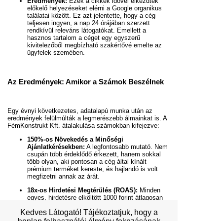
Eredmények:
Ezek a cikkek idővel elkezdtek
előkelő helyezéseket elérni a Google organikus
találatai között. Ez azt jelentette, hogy a cég
teljesen ingyen, a nap 24 órájában szerzett
rendkívül releváns látogatókat. Emellett a
hasznos tartalom a céget egy egyszerű
kivitelezőből megbízható szakértővé emelte az
ügyfelek szemében.
Az Eredmények: Amikor a Számok Beszélnek
Egy évnyi következetes, adatalapú munka után az
eredmények felülmúlták a legmerészebb álmainkat is. A
FémKonstrukt Kft. átalakulása számokban kifejezve:
150%-os Növekedés a Minőségi
Ajánlatkérésekben:
A legfontosabb mutató. Nem
csupán több érdeklődő érkezett, hanem sokkal
több olyan, aki pontosan a cég által kínált
prémium terméket kereste, és hajlandó is volt
megfizetni annak az árát.
18x-os Hirdetési Megtérülés (ROAS):
Minden
egyes, hirdetésre elköltött 1000 forint átlagosan
18 000 forint árbevételt generált a cégnek.
Kedves Látogató! Tájékoztatjuk, hogy a
Országos Piacbővülés:
A cég kitört a lokális