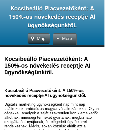
Kocsibeálló Piacvezetőként: A
150%-os növekedés receptje AI
ügynökségünktől.
Map
More
Kocsibeálló Piacvezetőként: A
150%-os növekedés receptje AI
ügynökségünktől.
Kocsibeálló Piacvezetőként: A 150%-os
növekedés receptje AI ügynökségünktől.
Digitális marketing ügynökségként nap mint nap
találkozunk ambiciózus magyar vállalkozásokkal. Olyan
cégekkel, amelyek a saját szakterületükön kiemelkedőt
alkotnak: minőségi terméket gyártanak, megbízható
szolgáltatást nyújtanak, és elégedett ügyfélkörrel
rendelkeznek. Mégis, sokan közülük elérik azt a