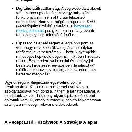
stratégiát.
Digitális Láthatatlanság:
A cég weboldala elavult
volt, inkább egy digitális névjegykártyaként
funkcionált, mintsem aktív ügyfélszerző
eszközként. Nem volt mögötte átgondolt SEO
(keresőoptimalizálás) stratégia, a
közösségi
média jelenlétük
pedig kimerült néhány évente
feltöltött, gyenge minőségű fotóban.
Elpazarolt Lehetőségek:
A legfájóbb pont az
volt, hogy miközben ők a digitális homályban
rejtőztek, a versenytársaik – köztük gyengébb
minőséget képviselő cégek is – aktívan hirdettek
online. Egy modern weboldallal és néhány jól
beállított hirdetéssel egyszerűen „lehalászták”
előlük azokat az ügyfeleket, akik az interneten
kerestek megoldást.
Ügynökségünk diagnózisa egyértelmű volt: a
FémKonstrukt Kft.-nek nem a termékével vagy a
szolgáltatásával volt gondja, hanem a láthatóságával. A
feladatunk az volt, hogy egy olyan digitális gépezetet
építsünk köréjük, amely automatikusan és folyamatosan
szállítja a minőségi, releváns érdeklődőket.
A Recept Első Hozzávalói: A Stratégia Alapjai