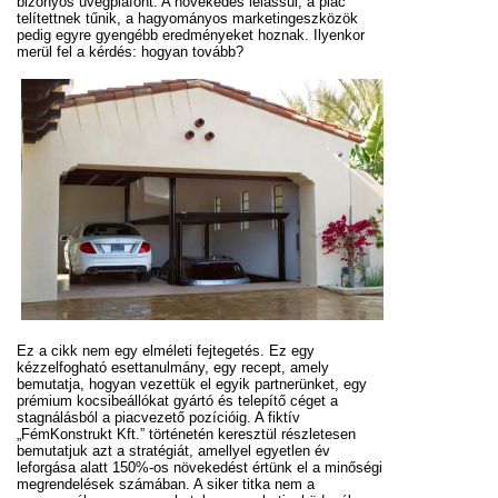
bizonyos üvegplafont. A növekedés lelassul, a piac
telítettnek tűnik, a hagyományos marketingeszközök
pedig egyre gyengébb eredményeket hoznak. Ilyenkor
merül fel a kérdés: hogyan tovább?
Ez a cikk nem egy elméleti fejtegetés. Ez egy
kézzelfogható esettanulmány, egy recept, amely
bemutatja, hogyan vezettük el egyik partnerünket, egy
prémium kocsibeállókat gyártó és telepítő céget a
stagnálásból a piacvezető pozícióig. A fiktív
„FémKonstrukt Kft.” történetén keresztül részletesen
bemutatjuk azt a stratégiát, amellyel egyetlen év
leforgása alatt 150%-os növekedést értünk el a minőségi
megrendelések számában. A siker titka nem a