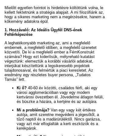
Mielőtt egyetlen forintot is hirdetésre költöttünk volna, le
kellett fektetnünk a stratégia alapjait. A mi filozófiánk az,
hogy a sikeres marketing nem a megérzésekre, hanem a
kőkemény adatokra épül.
1. Hozzávaló: Az Ideális Ügyfél DNS-ének
Feltérképezése
A leghatékonyabb marketing az, ami a megfelelő
embernek, a megfelelő időben, a megfelelő üzenetet
közvetíti. De ki a megfelelő ember a FémKonstrukt
számára? Hogy ezt kiderítsük, mélyreható kutatást
végeztünk: elemeztük a korábbi vásárlói adatokat,
interjúkat készítettünk a legsikeresebb projektek
tulajdonosaival, és felmértük a piaci keresletet. Az
eredmény egy részletes buyer persona, „Tudatos
Tamás” lett.
Ki ő?
40-60 év közötti, családos férfi, aki egy
városi agglomerációban vagy egy modern
kertvárosi övezetben él. Jövedelme átlagon felüli,
és büszke a házára, a kertjére és az autójára.
Mi a problémája?
Van egy vagy két értékes
autója, amit szeretne megvédeni a jégesőtől, a
tűző naptól és a madárürüléktől. Nincs garázsa,
vagy azt már elfoglalták a kerti eszközök és a
kerékpárok.