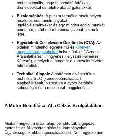
professzionális, nagy felbontású fotókkal,
drónvideókkal és „előtte-utána” galériákkal.
Bizalomépítés:
A puszta termékleírások helyett
részletes esettanulmányokat,
ügyfélvéleményeket és egy minden eddigi munkát
bemutató, szűrhető referencia galériát hoztunk
létre.
Egyértelmű Cselekvésre Ösztönzés (CTA):
Az
oldalon mindenhol egyértelmű és
könnyen
megtalálható gombokat
helyeztünk el ("Azonnali
Árajánlatkérés", "Ingyenes Helyszíni Felmérés
Kérése"), amelyek a látogatót a kapcsolatfelvétel
felé terelték.
Technikai Alapok:
A háttérben elvégeztük a
technikai SEO (keresőoptimalizálás)
alapbeállításait, biztosítva a gyors betöltési
sebességet és a mobilbarát megjelenést.
A Motor Beindítása: AI a Célzás Szolgálatában
Miután megvolt a stabil alap, beindítottuk a gépezet
motorját: az AI-vezérelt hirdetési kampányokat.
Ügynökségünk ebben specializálódott. Nem egyszerűen