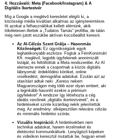
4. Hozzávaló: Meta (Facebook/Instagram) & A
Digitális Ikertestvér
Míg a Google a meglévő keresletet elégíti ki, a
közösségi média kiválóan alkalmas az igényteremtésre.
Itt azokat a felhasználókat kellett elérnünk, akik
tökéletesen illettek a „Tudatos Tamás” profilba, de talán
még nem jutott eszükbe aktívan kocsibeállót keresni.
Az AI-Célzás Szent Grálja – Hasonmás
Közönségek:
Ez ügynökségünk egyik
leghatékonyabb eszköze. Fogtuk a FémKonstrukt
Kft. meglévő, legjobb ügyfeleinek anonimizált
listáját, és feltöltöttük a Meta rendszerébe. Az AI
elemezte ennek a csoportnak a közös digitális
lábnyomát: érdeklődési köröket, online
viselkedést, demográfiai adatokat. Ezután azt az
utasítást adtuk neki: „Keress nekem
Magyarországon még több ezer olyan embert, aki
a leginkább hasonlít ezekre a prémium
ügyfelekre!” A rendszer így létrehozta a cég
ideális vevőinek „digitális ikertestvéreit”, és a
hirdetéseket szinte kizárólag nekik jelenítettük
meg. Az eredmény: elképesztően releváns célzás
és minimális hirdetési szórás.
Vizuális Inspiráció:
A hirdetésekben nem
technikai adatokat, hanem érzelmeket és
életérzést kommunikáltunk. Lenyűgöző képeken
és videókon keresztül mutattuk be, hogyan emeli