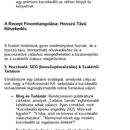
egy prémium kocsibeálló az otthon fényét és
kényelmét.
A Recept Finomhangolása: Hosszú Távú
Növekedés
A fizetett hirdetések gyors eredményeket hoznak, de a
hosszú távú, fenntartható növekedéshez és a
piacvezetővé váláshoz elengedhetetlen a bizalomépítés
és a szakértői státusz megerősítése.
5. Hozzávaló: SEO (keresőoptimalizálás) & Szakértői
Tartalom
Elindítottunk egy tartalmi stratégiát, amelynek célja az
volt, hogy a FémKonstrukt Kft. weboldala a kocsibeálló
témakörének legmegbízhatóbb online forrásává váljon.
Blog és Tudástár:
Rendszeresen publikáltunk
cikkeket, amelyek „Tudatos Tamás” legfontosabb
kérdéseire adtak választ. Ilyen címekkel, mint:
"Kocsibeálló építési engedély 2025: Mire kell
figyelni?", "5 hiba, amit ne kövess el kocsibeálló
választásakor", "Mennyivel növeli egy modern
kocsibeálló az ingatlanom értékét?".