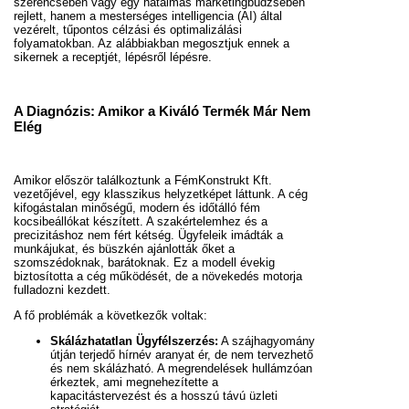
szerencsében vagy egy hatalmas marketingbüdzsében
rejlett, hanem a mesterséges intelligencia (AI) által
vezérelt, tűpontos célzási és optimalizálási
folyamatokban. Az alábbiakban megosztjuk ennek a
sikernek a receptjét, lépésről lépésre.
A Diagnózis: Amikor a Kiváló Termék Már Nem
Elég
Amikor először találkoztunk a FémKonstrukt Kft.
vezetőjével, egy klasszikus helyzetképet láttunk. A cég
kifogástalan minőségű, modern és időtálló fém
kocsibeállókat készített. A szakértelemhez és a
precizitáshoz nem fért kétség. Ügyfeleik imádták a
munkájukat, és büszkén ajánlották őket a
szomszédoknak, barátoknak. Ez a modell évekig
biztosította a cég működését, de a növekedés motorja
fulladozni kezdett.
A fő problémák a következők voltak:
Skálázhatatlan Ügyfélszerzés:
A szájhagyomány
útján terjedő hírnév aranyat ér, de nem tervezhető
és nem skálázható. A megrendelések hullámzóan
érkeztek, ami megnehezítette a
kapacitástervezést és a hosszú távú üzleti