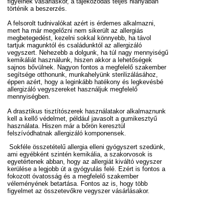
figyelnek vásárláskor, a tájékozódás teljes hiányában
történik a beszerzés.
A felsorolt tudnivalókat azért is érdemes alkalmazni,
mert ha már megelőzni nem sikerült az allergiás
megbetegedést, kezelni sokkal könnyebb, ha távol
tartjuk magunktól és családunktól az allergizáló
vegyszert. Nehezebb a dolgunk, ha túl nagy mennyiségű
kemikáliát használunk, hiszen akkor a lehetőségek
sajnos bővülnek. Nagyon fontos a megfelelő szakember
segítsége otthonunk, munkahelyünk sterilizálásához,
éppen azért, hogy a leginkább hatékony és legkevésbé
allergizáló vegyszereket használjuk megfelelő
mennyiségben.
A drasztikus tisztítószerek használatakor alkalmaznunk
kell a kellő védelmet, például javasolt a gumikesztyű
használata. Hiszen már a bőrön keresztül
felszívódhatnak allergizáló komponensek.
Sokféle összetételű allergia elleni gyógyszert szedünk,
ami egyébként szintén kemikália, a szakorvosok is
egyetértenek abban, hogy az allergiát kiváltó vegyszer
kerülése a legjobb út a gyógyulás felé. Ezért is fontos a
fokozott óvatosság és a megfelelő szakember
véleményének betartása. Fontos az is, hogy több
figyelmet az összetevőkre vegyszer vásárlásakor.