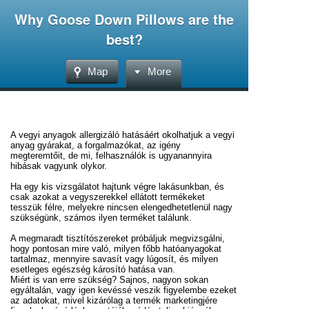
Why Goose Down Pillows are the
best?
Map
More
A vegyi anyagok allergizáló hatásáért okolhatjuk a vegyi
anyag gyárakat, a forgalmazókat, az igény
megteremtőit, de mi, felhasználók is ugyanannyira
hibásak vagyunk olykor.
Ha egy kis vizsgálatot hajtunk végre lakásunkban, és
csak azokat a vegyszerekkel ellátott termékeket
tesszük félre, melyekre nincsen elengedhetetlenül nagy
szükségünk, számos ilyen terméket találunk.
A megmaradt tisztítószereket próbáljuk megvizsgálni,
hogy pontosan mire való, milyen főbb hatóanyagokat
tartalmaz, mennyire savasít vagy lúgosít, és milyen
esetleges egészség károsító hatása van.
Miért is van erre szükség? Sajnos, nagyon sokan
egyáltalán, vagy igen kevéssé veszik figyelembe ezeket
az adatokat, mivel kizárólag a termék marketingjére