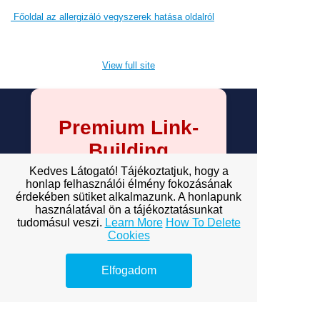
Főoldal az allergizáló vegyszerek hatása oldalról
View full site
Premium Link-
Building
Services
Kedves Látogató! Tájékoztatjuk, hogy a
honlap felhasználói élmény fokozásának
érdekében sütiket alkalmazunk. A honlapunk
Explore premium link-building
használatával ön a tájékoztatásunkat
options to boost your online
tudomásul veszi.
Learn More
How To Delete
visibility.
Cookies
AI SEO ügynök és kulcsszók
Elfogadom
AI SEO ügynök változása
AI SEO kisvállalkozásoknak