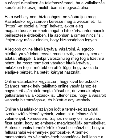
a céggel e-mailben és telefonszámmal, ha a vállalkozás
kérdéseit felteszi, mielőtt bármit megvásárolna.
Ha a webhely nem biztonságos, ne vásároljon meg.
Vásárláskor egyszerűen keresse meg a webcímet. Ha
"https" -et észlel a "http" helyett, akkor elég
magabiztosnak érezheti magát a hitelkártya-információk
beillesztése érdekében. Ha azonban a címen nincs "s",
lépjen egy másik oldalra, hogy biztonságban legyen.
A legjobb online hitelkártyával vásárolni. A legtöbb
hitelkártya védelmi tervvel rendelkezik, amennyiben az
adatait ellopják. Bankja valószínűleg meg fogja fizetni a
pénzt, ha rossz terméket vásárolt hitelkártyával,
miközben teljes mértékben attól függ, hogy az eladó
eladja-e pénzét, ha betéti kártyát használt.
Online vásárláskor vigyázzon, hogy kivel kereskedik.
Számos remek hely található online vásárláshoz és
nagyszerű ajánlatok megtalálásához, de vannak olyan
gátlástalan vállalkozások is. Ellenőrizze, hogy a vásárolt
webhely biztonságos-e, és bízott-e egy webhely.
Online vásárláskor szánjon időt a termékek szakmai
szerkesztői véleményeinek, valamint a felhasználói
vélemények keresésére. Sajnos néhány online áruház
fizet azért, hogy az emberek megvizsgálják termékeiket.
Professzionális termékértékeléssel ellenőrizheti, hogy a
felhasználói vélemények pontosak-e. A termék
rangsorának és véleményének hasonlónak kell lennie a