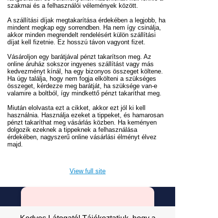
szakmai és a felhasználói vélemények között.
A szállítási díjak megtakarítása érdekében a legjobb, ha
mindent megkap egy sorrendben. Ha nem így csinálja,
akkor minden megrendelt rendelésért külön szállítási
díjat kell fizetnie. Ez hosszú távon vagyont fizet.
Vásároljon egy barátjával pénzt takarítson meg. Az
online áruház sokszor ingyenes szállítást vagy más
kedvezményt kínál, ha egy bizonyos összeget költene.
Ha úgy találja, hogy nem fogja elkölteni a szükséges
összeget, kérdezze meg barátját, ha szüksége van-e
valamire a boltból, így mindkettő pénzt takaríthat meg.
Miután elolvasta ezt a cikket, akkor ezt jól ki kell
használnia. Használja ezeket a tippeket, és hamarosan
pénzt takaríthat meg vásárlás közben. Ha keményen
dolgozik ezeknek a tippeknek a felhasználása
érdekében, nagyszerű online vásárlási élményt élvez
majd.
View full site
Premium Link-