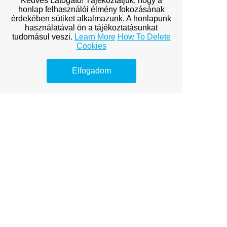
Kedves Látogató! Tájékoztatjuk, hogy a
Building
honlap felhasználói élmény fokozásának
érdekében sütiket alkalmazunk. A honlapunk
Services
használatával ön a tájékoztatásunkat
tudomásul veszi.
Learn More
How To Delete
Cookies
Explore premium link-building
options to boost your online
visibility.
Elfogadom
Miért tanulj Python?
Python tippek kezdőknek
Online marketinges képességek
Találj megbízható fogorvost
Megbízható forrás hírekhez
Hogyan integráld a CRM
rendszert?
Ruha bérlés olcsón
AISEO tartalom optimalizálás