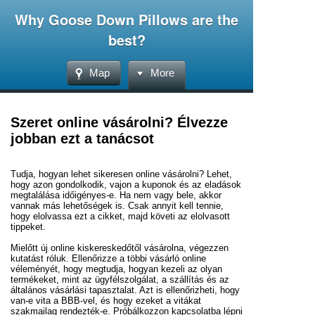
Why Goose Down Pillows are the
best?
Map
More
Szeret online vásárolni? Élvezze
jobban ezt a tanácsot
Tudja, hogyan lehet sikeresen online vásárolni? Lehet,
hogy azon gondolkodik, vajon a kuponok és az eladások
megtalálása időigényes-e. Ha nem vagy bele, akkor
vannak más lehetőségek is. Csak annyit kell tennie,
hogy elolvassa ezt a cikket, majd követi az elolvasott
tippeket.
Mielőtt új online kiskereskedőtől vásárolna, végezzen
kutatást róluk. Ellenőrizze a többi vásárló online
véleményét, hogy megtudja, hogyan kezeli az olyan
termékeket, mint az ügyfélszolgálat, a szállítás és az
általános vásárlási tapasztalat. Azt is ellenőrizheti, hogy
van-e vita a BBB-vel, és hogy ezeket a vitákat
szakmailag rendezték-e. Próbálkozzon kapcsolatba lépni